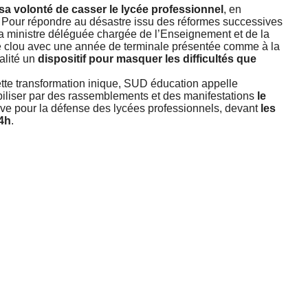
a volonté de casser le lycée professionnel
, en
e. Pour répondre au désastre issu des réformes successives
 la ministre déléguée chargée de l’Enseignement et de la
e clou avec une année de terminale présentée comme à la
éalité un
dispositif pour masquer les difficultés que
ette transformation inique, SUD éducation appelle
iliser par des rassemblements et des manifestations
le
ève pour la défense des lycées professionnels, devant
les
4h
.