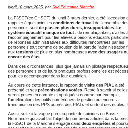
lundi 10 mars 2025
,
par
Sud Education Manche
La F3SCT(ex CHSCT) du lundi 3 mars dernier, a été l’occasion 
rappeler à quel point les
conditions de travail
de l’ensemble de
personnels sont
de plus en plus dures, insupportables
.
Le
système éducatif manque de tout
: de remplaçant.es, d’aides 
l’accompagnement pour les élèves à besoins éducatifs particulie
de réponses administratives aux difficultés rencontrées par les
personnels tout comme de soutien de la part de l’administration 
aux
tensions
de plus en plus nombreuses
avec des usagers o
encore des élus
.
Dans ces circonstances, plus que jamais un pilotage respectue
des personnels et de leurs pratiques professionnelles est nécess
pour les accompagner dans leur quotidien.
Au cours de cette instance, le rapport de
visite des PIAL
a été
présenté et ses
préconisations votées
. Reste à savoir si celles
seront prises en compte et appliquées comme par exemple,
l’amélioration des outils numériques de gestion ou encore la
transmission des PPS auprès des PIALs et surtout des écoles.!!
Aussi, suite à la vague préoccupante de suicides en Basse-
Normandie qui avait fait l’objet de nombreux articles dans la pres
la F3SCT de la Manche s’engage dans
deux enquêtes
et poursu