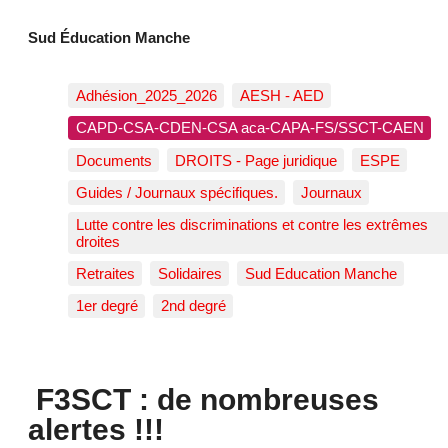
Sud Éducation Manche
Adhésion_2025_2026
AESH - AED
CAPD-CSA-CDEN-CSA aca-CAPA-FS/SSCT-CAEN
Documents
DROITS - Page juridique
ESPE
Guides / Journaux spécifiques.
Journaux
Lutte contre les discriminations et contre les extrêmes
droites
Retraites
Solidaires
Sud Education Manche
1er degré
2nd degré
F3SCT : de nombreuses
alertes !!!