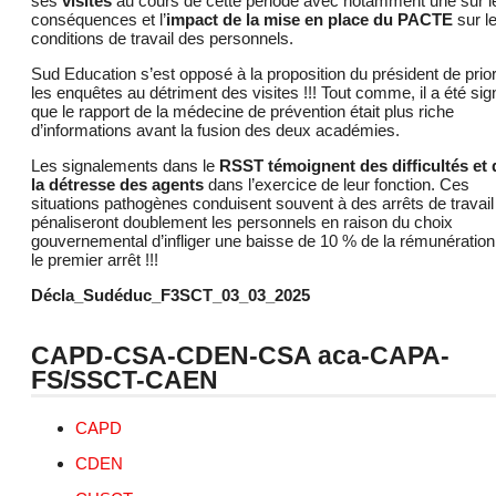
ses
visites
au cours de cette période avec notamment une sur l
conséquences et l’
impact de la mise en place du PACTE
sur l
conditions de travail des personnels.
Sud Education s’est opposé à la proposition du président de prior
les enquêtes au détriment des visites !!! Tout comme, il a été sig
que le rapport de la médecine de prévention était plus riche
d’informations avant la fusion des deux académies.
Les signalements dans le
RSST témoignent des difficultés et 
la détresse des agents
dans l’exercice de leur fonction. Ces
situations pathogènes conduisent souvent à des arrêts de travail
pénaliseront doublement les personnels en raison du choix
gouvernemental d’infliger une baisse de 10 % de la rémunératio
le premier arrêt !!!
Décla_Sudéduc_F3SCT_03_03_2025
CAPD-CSA-CDEN-CSA aca-CAPA-
FS/SSCT-CAEN
CAPD
CDEN