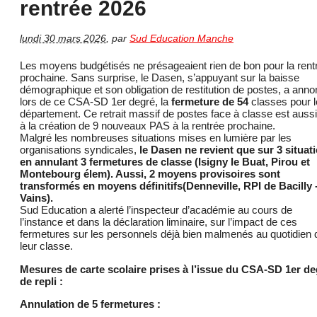
rentrée 2026
lundi 30 mars 2026
,
par
Sud Education Manche
Les moyens budgétisés ne présageaient rien de bon pour la rent
prochaine. Sans surprise, le Dasen, s’appuyant sur la baisse
démographique et son obligation de restitution de postes, a ann
lors de ce CSA-SD 1er degré, la
fermeture de 54
classes pour l
département. Ce retrait massif de postes face à classe est auss
à la création de 9 nouveaux PAS à la rentrée prochaine.
Malgré les nombreuses situations mises en lumière par les
organisations syndicales,
le Dasen ne revient que sur 3 situat
en annulant 3 fermetures de classe (Isigny le Buat, Pirou et
Montebourg élem). Aussi, 2 moyens provisoires sont
transformés en moyens définitifs(Denneville, RPI de Bacilly 
Vains).
Sud Education a alerté l’inspecteur d’académie au cours de
l’instance et dans la déclaration liminaire, sur l’impact de ces
fermetures sur les personnels déjà bien malmenés au quotidien
leur classe.
Mesures de carte scolaire prises à l’issue du CSA-SD 1er de
de repli :
Annulation de 5 fermetures :