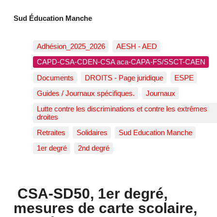
Sud Éducation Manche
Adhésion_2025_2026
AESH - AED
CAPD-CSA-CDEN-CSA aca-CAPA-FS/SSCT-CAEN
Documents
DROITS - Page juridique
ESPE
Guides / Journaux spécifiques.
Journaux
Lutte contre les discriminations et contre les extrêmes
droites
Retraites
Solidaires
Sud Education Manche
1er degré
2nd degré
CSA-SD50, 1er degré,
mesures de carte scolaire,