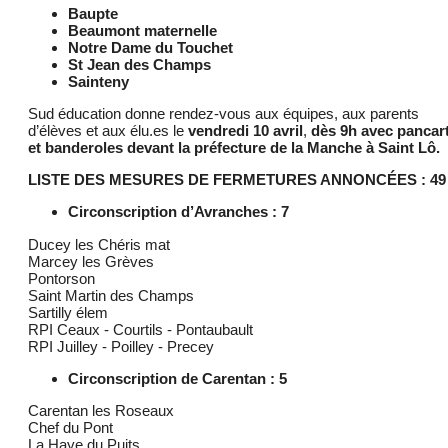
Baupte
Beaumont maternelle
Notre Dame du Touchet
St Jean des Champs
Sainteny
Sud éducation donne rendez-vous aux équipes, aux parents
d’élèves et aux élu.es le
vendredi 10 avril
,
dès 9h avec pancar
et banderoles devant la préfecture de la Manche à Saint Lô.
LISTE DES MESURES DE FERMETURES ANNONCÉES : 49
Circonscription d’Avranches : 7
Ducey les Chéris mat
Marcey les Grèves
Pontorson
Saint Martin des Champs
Sartilly élem
RPI Ceaux - Courtils - Pontaubault
RPI Juilley - Poilley - Precey
Circonscription de Carentan : 5
Carentan les Roseaux
Chef du Pont
La Haye du Puits