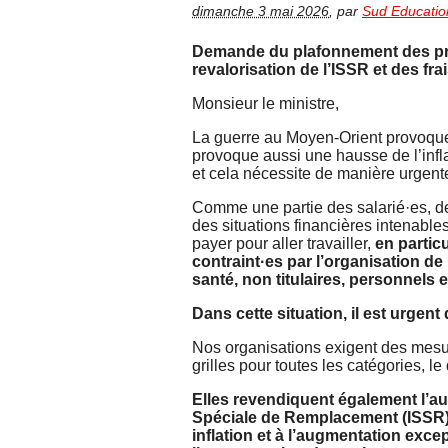
dimanche 3 mai 2026
,
par
Sud Educati
Demande du plafonnement des prix
revalorisation de l’ISSR et des fr
Monsieur le ministre,
La guerre au Moyen-Orient provoque
provoque aussi une hausse de l’infla
et cela nécessite de manière urgent
Comme une partie des salarié·es, de
des situations financières intenables
payer pour aller travailler,
en partic
contraint·es par l’organisation de
santé, non titulaires, personnels 
Dans cette situation, il est urgent
Nos organisations exigent des mesur
grilles pour toutes les catégories, le
Elles revendiquent également l’a
Spéciale de Remplacement (ISSR) e
inflation et à l’augmentation exc