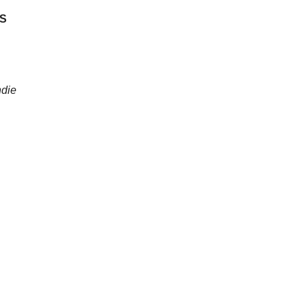
ES
die