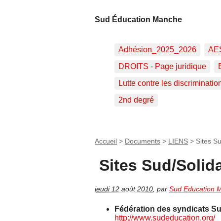
Sud Éducation Manche
Adhésion_2025_2026
AE
DROITS - Page juridique
Lutte contre les discriminatio
2nd degré
Accueil
>
Documents
>
LIENS
>
Sites Su
Sites Sud/Solida
jeudi 12 août 2010
,
par
Sud Education 
Fédération des syndicats S
http://www.sudeducation.org/