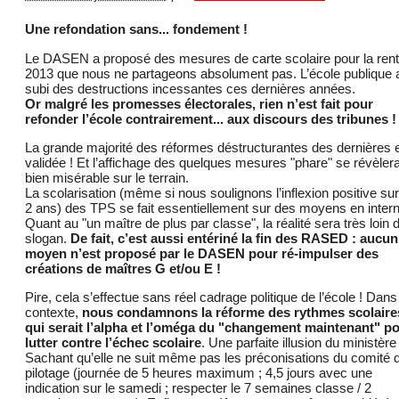
Une refondation sans... fondement !
Le DASEN a proposé des mesures de carte scolaire pour la ren
2013 que nous ne partageons absolument pas. L’école publique 
subi des destructions incessantes ces dernières années.
Or malgré les promesses électorales, rien n’est fait pour
refonder l’école contrairement... aux discours des tribunes !
La grande majorité des réformes déstructurantes des dernières 
validée ! Et l’affichage des quelques mesures "phare" se révèler
bien misérable sur le terrain.
La scolarisation (même si nous soulignons l’inflexion positive sur
2 ans) des TPS se fait essentiellement sur des moyens en intern
Quant au "un maître de plus par classe", la réalité sera très loin 
slogan.
De fait, c’est aussi entériné la fin des RASED : aucun
moyen n’est proposé par le DASEN pour ré-impulser des
créations de maîtres G et/ou E !
Pire, cela s’effectue sans réel cadrage politique de l’école ! Dans
contexte,
nous condamnons la réforme des rythmes scolaire
qui serait l’alpha et l’oméga du "changement maintenant" p
lutter contre l’échec scolaire
. Une parfaite illusion du ministère 
Sachant qu’elle ne suit même pas les préconisations du comité 
pilotage (journée de 5 heures maximum ; 4,5 jours avec une
indication sur le samedi ; respecter le 7 semaines classe / 2