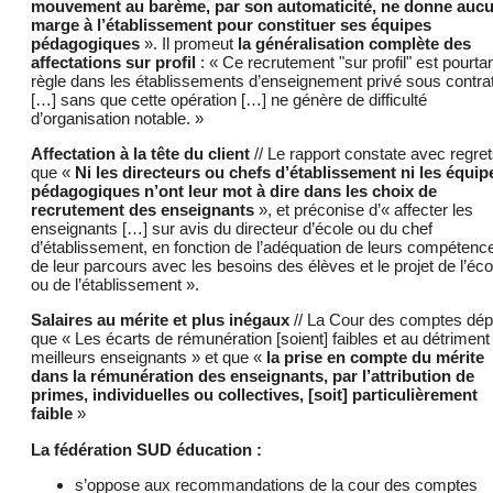
mouvement au barème, par son automaticité, ne donne auc
marge à l’établissement pour constituer ses équipes
pédagogiques
». Il promeut
la généralisation complète des
affectations sur profil
: « Ce recrutement "sur profil" est pourtan
règle dans les établissements d’enseignement privé sous contra
[…] sans que cette opération […] ne génère de difficulté
d’organisation notable. »
Affectation à la tête du client
// Le rapport constate avec regre
que «
Ni les directeurs ou chefs d’établissement ni les équip
pédagogiques n’ont leur mot à dire dans les choix de
recrutement des enseignants
», et préconise d’« affecter les
enseignants […] sur avis du directeur d’école ou du chef
d’établissement, en fonction de l’adéquation de leurs compétenc
de leur parcours avec les besoins des élèves et le projet de l’éco
ou de l’établissement ».
Salaires au mérite et plus inégaux
// La Cour des comptes dép
que « Les écarts de rémunération [soient] faibles et au détriment
meilleurs enseignants » et que «
la prise en compte du mérite
dans la rémunération des enseignants, par l’attribution de
primes, individuelles ou collectives, [soit] particulièrement
faible
»
La fédération SUD éducation :
s’oppose aux recommandations de la cour des comptes