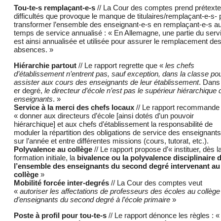
Tou-te-s remplaçant-e-s
// La Cour des comptes prend prétext
difficultés que provoque le manque de titulaires/remplaçant-e-s- 
transformer l’ensemble des enseignant-e-s en remplaçant-e-s a
temps de service annualisé : « En Allemagne, une partie du serv
est ainsi annualisée et utilisée pour assurer le remplacement de
absences. »
Hiérarchie partout
// Le rapport regrette que «
les chefs
d’établissement n’entrent pas, sauf exception, dans la classe po
assister aux cours des enseignants de leur établissement
. Dans 
er degré,
le directeur d’école n’est pas le supérieur hiérarchique
enseignants
. »
Service à la merci des chefs locaux
// Le rapport recommande
« donner aux directeurs d’école [ainsi dotés d’un pouvoir
hiérarchique] et aux chefs d’établissement la responsabilité de
moduler la répartition des obligations de service des enseignants
sur l’année et entre différentes missions (cours, tutorat, etc.).
Polyvalence au collège
// Le rapport propose d’« instituer, dès l
formation initiale, la
bivalence ou la polyvalence disciplinaire 
l’ensemble des enseignants du second degré intervenant au
collège
»
Mobilité forcée inter-degrés
// La Cour des comptes veut
«
autoriser les affectations de professeurs des écoles au collège
d’enseignants du second degré à l’école primaire
»
Poste à profil pour tou-te-s
// Le rapport dénonce les règles : 