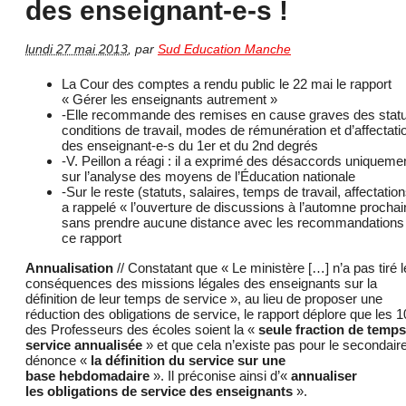
des enseignant-e-s !
lundi 27 mai 2013
,
par
Sud Education Manche
La Cour des comptes a rendu public le 22 mai le rapport
« Gérer les enseignants autrement »
-Elle recommande des remises en cause graves des statu
conditions de travail, modes de rémunération et d’affectati
des enseignant-e-s du 1er et du 2nd degrés
-V. Peillon a réagi : il a exprimé des désaccords uniqueme
sur l’analyse des moyens de l’Éducation nationale
-Sur le reste (statuts, salaires, temps de travail, affectations
a rappelé « l’ouverture de discussions à l’automne prochai
sans prendre aucune distance avec les recommandations
ce rapport
Annualisation
// Constatant que « Le ministère […] n’a pas tiré 
conséquences des missions légales des enseignants sur la
définition de leur temps de service », au lieu de proposer une
réduction des obligations de service, le rapport déplore que les 
des Professeurs des écoles soient la «
seule fraction de temps
service annualisée
» et que cela n’existe pas pour le secondaire.
dénonce «
la définition du service sur une
base hebdomadaire
». Il préconise ainsi d’«
annualiser
les obligations de service des enseignants
».