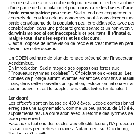
L’école est face à un véritable défi pour résoudre l’échec scolaire
d’une partie de la population et pour
construire les bases d’une
école émancipatrice pour tous
. Sud attend des engagements
concrets de tous les acteurs concernés sauf à considérer qu’un
partie conséquente de la population peut être délaissée, avec pe
considération, dans une précarité grandissante et un non-avenir.
darwinisme social est inacceptable et pourtant, il s’installe,
malgré tout, dans les esprits et les discours.
C’est à l’opposé de notre vision de l’école et c’est mettre en péril 
devenir de notre société.
Un CDEN ordinaire de bilan de rentrée présenté par l’Inspecteur
Académique.
En introduction, Sud a rappelé ses oppositions fortes aux
"""nouveaux rythmes scolaires""". Cf déclaration ci-dessus. Les
comités de pilotage auront, éventuellement des constats à établi
mais, dans cette nouvelle configuration, l’éducation nationale n’a
aucun pouvoir et est le supplétif des collectivités territoriales !
1er degré
Les effectifs sont en baisse de 439 élèves. L’école confessionnel
enregistre une augmentation, comme un peu partout, de 143 élè
supplémentaires. La corrélation avec la réforme des rythmes se
pose pleinement.
Face aux situations des écoles aux effectifs lourds, l’IA propose
révision des périmètres scolaires. Notamment sur Cherbourg,
Tourlaville, Granville...