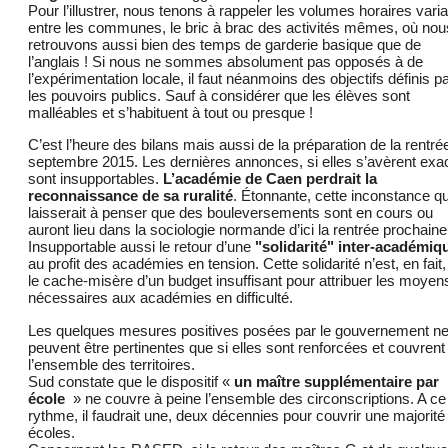
Pour l’illustrer, nous tenons à rappeler les volumes horaires vari
entre les communes, le bric à brac des activités mêmes, où nou
retrouvons aussi bien des temps de garderie basique que de
l’anglais ! Si nous ne sommes absolument pas opposés à de
l’expérimentation locale, il faut néanmoins des objectifs définis p
les pouvoirs publics. Sauf à considérer que les élèves sont
malléables et s’habituent à tout ou presque !
C’est l’heure des bilans mais aussi de la préparation de la rentré
septembre 2015. Les dernières annonces, si elles s’avèrent exa
sont insupportables.
L’académie de Caen perdrait la
reconnaissance de sa ruralité
. Étonnante, cette inconstance qu
laisserait à penser que des bouleversements sont en cours ou
auront lieu dans la sociologie normande d’ici la rentrée prochaine
Insupportable aussi le retour d’une
"solidarité" inter-académiq
au profit des académies en tension. Cette solidarité n’est, en fait
le cache-misère d’un budget insuffisant pour attribuer les moyen
nécessaires aux académies en difficulté.
Les quelques mesures positives posées par le gouvernement n
peuvent être pertinentes que si elles sont renforcées et couvrent
l’ensemble des territoires.
Sud constate que le dispositif «
un maître supplémentaire par
école
» ne couvre à peine l’ensemble des circonscriptions. A ce
rythme, il faudrait une, deux décennies pour couvrir une majorité
écoles.