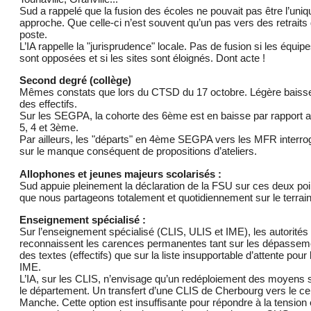
Sud a rappelé que la fusion des écoles ne pouvait pas être l’uniq
approche. Que celle-ci n’est souvent qu’un pas vers des retraits
poste.
L’IA rappelle la "jurisprudence" locale. Pas de fusion si les équip
sont opposées et si les sites sont éloignés. Dont acte !
Second degré (collège)
Mêmes constats que lors du CTSD du 17 octobre. Légère baiss
des effectifs.
Sur les SEGPA, la cohorte des 6ème est en baisse par rapport 
5, 4 et 3ème.
Par ailleurs, les "départs" en 4ème SEGPA vers les MFR interro
sur le manque conséquent de propositions d’ateliers.
Allophones et jeunes majeurs scolarisés :
Sud appuie pleinement la déclaration de la FSU sur ces deux poi
que nous partageons totalement et quotidiennement sur le terrain
Enseignement spécialisé :
Sur l’enseignement spécialisé (CLIS, ULIS et IME), les autorités
reconnaissent les carences permanentes tant sur les dépassem
des textes (effectifs) que sur la liste insupportable d’attente pour 
IME.
L’IA, sur les CLIS, n’envisage qu’un redéploiement des moyens 
le département. Un transfert d’une CLIS de Cherbourg vers le ce
Manche. Cette option est insuffisante pour répondre à la tension 