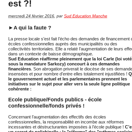
est ?!
mercredi 24 février 2016
,
par
Sud Education Manche
►A qui la faute ?
La presse locale s’est fait l’écho des demandes de financement 
écoles confessionnelles auprès des municipalités ou des
collectivités territoriales. Elle a relaté l’augmentation de leurs effe
dans un contexte de baisse démographique.
Sud Education réaffirme pleinement que la loi Carle (loi vot
sous la mandature Sarkozy) concourt à ces demandes
financières
. Son abrogation priverait le diocèse de ses demand
insensées et pour nombre d’entre elles totalement injustifiées !
Q
le gouvernement actuel et les parlementaires prennent les
initiatives sur le sujet pour aller vers la seule ligne politique
cohérente :
Ecole publique/Fonds publics - école
confessionnelle/fonds privés !
Concernant l’augmentation des effectifs des écoles
confessionnelles, la responsabilité en incombe aux réformes
incessantes et déstructurantes imposées à l’école publique !
C’e
un secret de polichinelle : la "réforme" des "rythmes scolair