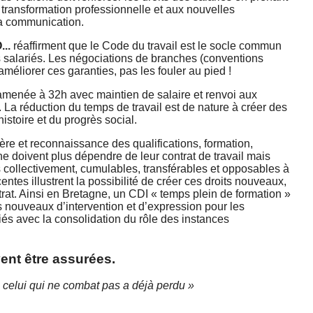
a transformation professionnelle et aux nouvelles
la communication.
...
réaffirment que le Code du travail est le socle commun
es salariés. Les négociations de branches (conventions
 améliorer ces garanties, pas les fouler au pied !
 ramenée à 32h avec maintien de salaire et renvoi aux
. La réduction du temps de travail est de nature à créer des
histoire et du progrès social.
ière et reconnaissance des qualifications, formation,
ne doivent plus dépendre de leur contrat de travail mais
s collectivement, cumulables, transférables et opposables à
ntes illustrent la possibilité de créer ces droits nouveaux,
ntrat. Ainsi en Bretagne, un CDI « temps plein de formation »
its nouveaux d’intervention et d’expression pour les
iés avec la consolidation du rôle des instances
vent être assurées.
 celui qui ne combat pas a déjà perdu »