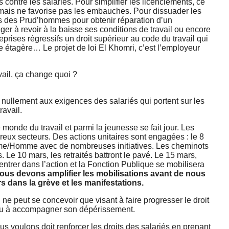
s contre les salariés. Pour simplifier les licenciements, ce
s mais ne favorise pas les embauches. Pour dissuader les
ès des Prud’hommes pour obtenir réparation d’un
iger à revoir à la baisse ses conditions de travail ou encore
prises régressifs un droit supérieur au code du travail qui
ne étagère… Le projet de loi El Khomri, c’est l’employeur
vail, ça change quoi ?
 nullement aux exigences des salariés qui portent sur les
ravail.
onde du travail et parmi la jeunesse se fait jour. Les
eux secteurs. Des actions unitaires sont engagées : le 8
mme/Homme avec de nombreuses initiatives. Les cheminots
 Le 10 mars, les retraités battront le pavé. Le 15 mars,
rentrer dans l’action et la Fonction Publique se mobilisera
nous devons amplifier les mobilisations avant de nous
s dans la grève et les manifestations.
ne peut se concevoir que visant à faire progresser le droit
 ou à accompagner son dépérissement.
ous voulons doit renforcer les droits des salariés en prenant