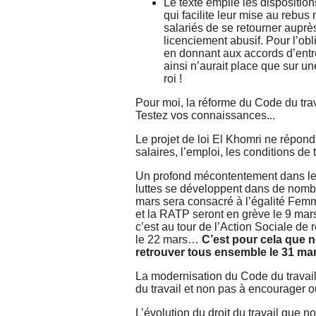
Le texte empile les disposition
qui facilite leur mise au rebu
salariés de se retourner aupr
licenciement abusif. Pour l’obl
en donnant aux accords d’entre
ainsi n’aurait place que sur u
roi !
Pour moi, la réforme du Code du tra
Testez vos connaissances...
Le projet de loi El Khomri ne répond
salaires, l’emploi, les conditions de t
Un profond mécontentement dans le m
luttes se développent dans de nombr
mars sera consacré à l’égalité Fe
et la RATP seront en grève le 9 mars.
c’est au tour de l’Action Sociale de 
le 22 mars…
C’est pour cela que 
retrouver tous ensemble le 31 mar
La modernisation du Code du travail 
du travail et non pas à encourager
L’évolution du droit du travail que n