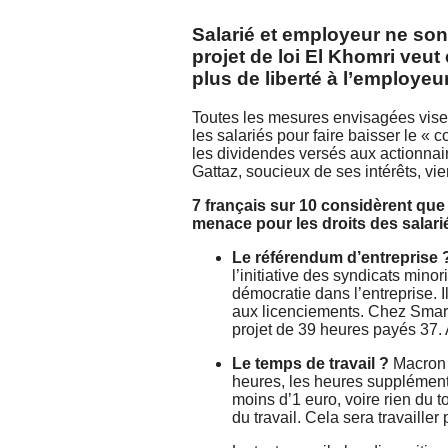
Salarié et employeur ne sont
projet de loi El Khomri veut 
plus de liberté à l’employeur
Toutes les mesures envisagées visent
les salariés pour faire baisser le « coû
les dividendes versés aux actionnair
Gattaz, soucieux de ses intérêts, vien
7 français sur 10 considèrent que 
menace pour les droits des salariés
Le référendum d’entreprise 
l’initiative des syndicats minori
démocratie dans l’entreprise. 
aux licenciements. Chez Smart,
projet de 39 heures payés 37. A
Le temps de travail ?
Macron d
heures, les heures supplément
moins d’1 euro, voire rien du t
du travail. Cela sera travaille