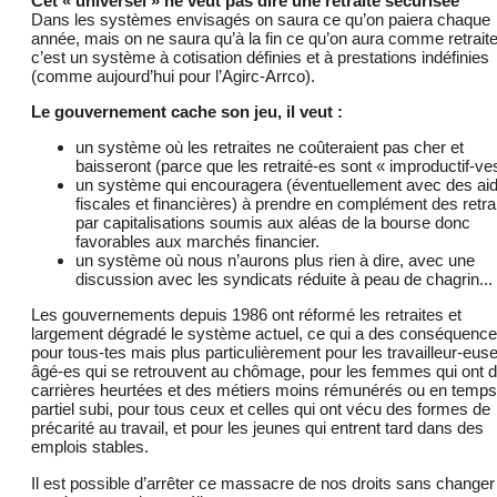
Cet « universel » ne veut pas dire une retraite sécurisée
Dans les systèmes envisagés on saura ce qu’on paiera chaque
année, mais on ne saura qu’à la fin ce qu’on aura comme retraite
c’est un système à cotisation définies et à prestations indéfinies
(comme aujourd’hui pour l’Agirc-Arrco).
Le gouvernement cache son jeu, il veut :
un système où les retraites ne coûteraient pas cher et
baisseront (parce que les retraité-es sont « improductif-ve
un système qui encouragera (éventuellement avec des ai
fiscales et financières) à prendre en complément des retra
par capitalisations soumis aux aléas de la bourse donc
favorables aux marchés financier.
un système où nous n’aurons plus rien à dire, avec une
discussion avec les syndicats réduite à peau de chagrin...
Les gouvernements depuis 1986 ont réformé les retraites et
largement dégradé le système actuel, ce qui a des conséquenc
pour tous-tes mais plus particulièrement pour les travailleur-eus
âgé-es qui se retrouvent au chômage, pour les femmes qui ont 
carrières heurtées et des métiers moins rémunérés ou en temps
partiel subi, pour tous ceux et celles qui ont vécu des formes de
précarité au travail, et pour les jeunes qui entrent tard dans des
emplois stables.
Il est possible d’arrêter ce massacre de nos droits sans changer