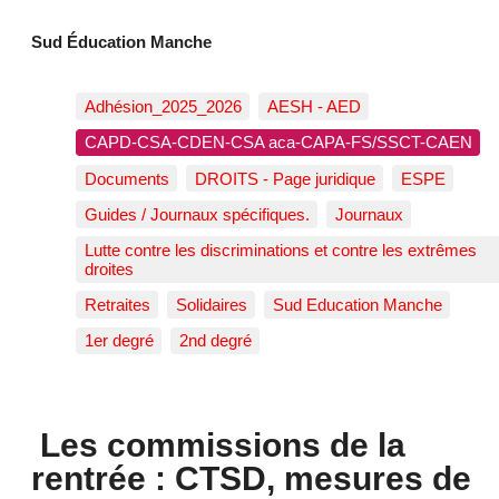
Sud Éducation Manche
Adhésion_2025_2026
AESH - AED
CAPD-CSA-CDEN-CSA aca-CAPA-FS/SSCT-CAEN
Documents
DROITS - Page juridique
ESPE
Guides / Journaux spécifiques.
Journaux
Lutte contre les discriminations et contre les extrêmes
droites
Retraites
Solidaires
Sud Education Manche
1er degré
2nd degré
Les commissions de la
rentrée : CTSD, mesures de