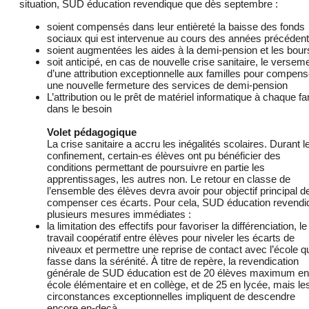
situation, SUD éducation revendique que dès septembre :
soient compensés dans leur entièreté la baisse des fonds
sociaux qui est intervenue au cours des années précéden
soient augmentées les aides à la demi-pension et les bou
soit anticipé, en cas de nouvelle crise sanitaire, le versem
d’une attribution exceptionnelle aux familles pour compens
une nouvelle fermeture des services de demi-pension
L’attribution ou le prêt de matériel informatique à chaque fa
dans le besoin
Volet pédagogique
La crise sanitaire a accru les inégalités scolaires. Durant l
confinement, certain-es élèves ont pu bénéficier des
conditions permettant de poursuivre en partie les
apprentissages, les autres non. Le retour en classe de
l’ensemble des élèves devra avoir pour objectif principal d
compenser ces écarts. Pour cela, SUD éducation revendi
plusieurs mesures immédiates :
la limitation des effectifs pour favoriser la différenciation, le
travail coopératif entre élèves pour niveler les écarts de
niveaux et permettre une reprise de contact avec l’école q
fasse dans la sérénité. À titre de repère, la revendication
générale de SUD éducation est de 20 élèves maximum en
école élémentaire et en collège, et de 25 en lycée, mais le
circonstances exceptionnelles impliquent de descendre
encore en-deçà.