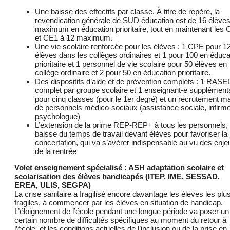
Une baisse des effectifs par classe. À titre de repère, la
revendication générale de SUD éducation est de 16 élève
maximum en éducation prioritaire, tout en maintenant les 
et CE1 à 12 maximum.
Une vie scolaire renforcée pour les élèves : 1 CPE pour 1
élèves dans les collèges ordinaires et 1 pour 100 en éduca
prioritaire et 1 personnel de vie scolaire pour 50 élèves en
collège ordinaire et 2 pour 50 en éducation prioritaire.
Des dispositifs d’aide et de prévention complets : 1 RASE
complet par groupe scolaire et 1 enseignant-e supplément
pour cinq classes (pour le 1er degré) et un recrutement m
de personnels médico-sociaux (assistance sociale, infirme
psychologue)
L’extension de la prime REP-REP+ à tous les personnels, 
baisse du temps de travail devant élèves pour favoriser la
concertation, qui va s’avérer indispensable au vu des enje
de la rentrée
Volet enseignement spécialisé : ASH adaptation scolaire et
scolarisation des élèves handicapés (ITEP, IME, SESSAD,
EREA, ULIS, SEGPA)
La crise sanitaire a fragilisé encore davantage les élèves les plu
fragiles, à commencer par les élèves en situation de handicap.
L’éloignement de l’école pendant une longue période va poser un
certain nombre de difficultés spécifiques au moment du retour à
l’école, et les conditions actuelles de l’inclusion ou de la prise en