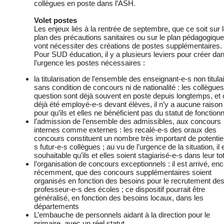
collègues en poste dans l’ASH.
Volet postes
Les enjeux liés à la rentrée de septembre, que ce soit sur 
plan des précautions sanitaires ou sur le plan pédagogique
vont nécessiter des créations de postes supplémentaires.
Pour SUD éducation, il y a plusieurs leviers pour créer da
l’urgence les postes nécessaires :
la titularisation de l’ensemble des enseignant-e-s non titula
sans condition de concours ni de nationalité : les collègue
question sont déjà souvent en poste depuis longtemps, et 
déjà été employé-e-s devant élèves, il n’y a aucune raison
pour qu’ils et elles ne bénéficient pas du statut de fonction
l’admission de l’ensemble des admissibles, aux concours
internes comme externes : les recalé-e-s des oraux des
concours constituent un nombre très important de potentiel
s futur-e-s collègues ; au vu de l’urgence de la situation, il 
souhaitable qu’ils et elles soient stagiarisé-e-s dans leur tot
l’organisation de concours exceptionnels : il est arrivé, en
récemment, que des concours supplémentaires soient
organisés en fonction des besoins pour le recrutement de
professeur-e-s des écoles ; ce dispositif pourrait être
généralisé, en fonction des besoins locaux, dans les
départements
L’embauche de personnels aidant à la direction pour le
primaire, avec un réel statut