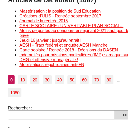
Mastérisation : la position de Sud Education
Créations d’ULIS - Rentrée septembre 2017
Journal de la rentrée 2015
CARTE SCOLAIRE : UN VERITABLE PLAN SOCIAL...
Moins de postes au concours enseignant 2021 sauf pour l
privé
Jeudi 16 janvier : jusqu’au retrait !
AESH - Tract fédéral et enquête AESH Manche
Carte scolaire / Rentrée 2018 - Décisions du DASEN
Indemnités pour missions particulières (IMP) : arnaque sur
DHG et offensive managériale !
Mobilisations républicaines anti-FN
0
10
20
30
40
50
60
70
80
...
1080
Rechercher :