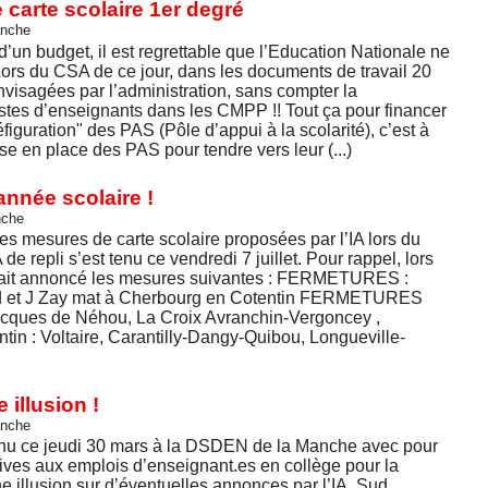
arte scolaire 1er degré
anche
d’un budget, il est regrettable que l’Education Nationale ne
 Lors du CSA de ce jour, dans les documents de travail 20
nvisagées par l’administration, sans compter la
stes d’enseignants dans les CMPP !! Tout ça pour financer
éfiguration" des PAS (Pôle d’appui à la scolarité), c’est à
se en place des PAS pour tendre vers leur (...)
année scolaire !
nche
es mesures de carte scolaire proposées par l’IA lors du
e repli s’est tenu ce vendredi 7 juillet. Pour rappel, lors
 avait annoncé les mesures suivantes : FERMETURES :
rd et J Zay mat à Cherbourg en Cotentin FERMETURES
ques de Néhou, La Croix Avranchin-Vergoncey ,
tin : Voltaire, Carantilly-Dangy-Quibou, Longueville-
illusion !
anche
nu ce jeudi 30 mars à la DSDEN de la Manche avec pour
tives aux emplois d’enseignant.es en collège pour la
 illusion sur d’éventuelles annonces par l’IA, Sud