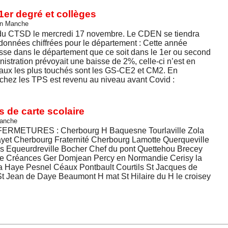
1er degré et collèges
on Manche
s du CTSD le mercredi 17 novembre. Le CDEN se tiendra
onnées chiffrées pour le département : Cette année
aisse dans le département que ce soit dans le 1er ou second
nistration prévoyait une baisse de 2%, celle-ci n’est en
eaux les plus touchés sont les GS-CE2 et CM2. En
n chez les TPS est revenu au niveau avant Covid :
 de carte scolaire
Manche
METURES : Cherbourg H Baquesne Tourlaville Zola
ayet Cherbourg Fraternité Cherbourg Lamotte Querqueville
is Equeurdreville Bocher Chef du pont Quettehou Brecey
le Créances Ger Domjean Percy en Normandie Cerisy la
La Haye Pesnel Céaux Pontbault Courtils St Jacques de
t Jean de Daye Beaumont H mat St Hilaire du H le croisey