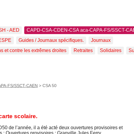
SH - AED
CAPD-CSA-CDEN-CSA aca-CAPA-FS/SSCT-CA
ESPE
Guides / Journaux spécifiques.
Journaux
ns et contre les extrêmes droites
Retraites
Solidaires
Su
APA-FS/SSCT-CAEN
>
CSA 50
arte scolaire.
50 de l’année, il a été acté deux ouvertures provisoires et
 : Ouvertures provisoires : Granville Jules Ferry