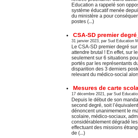
Education a rappelé son opposi
système éducatif menée depu
du ministère a pour conséquen
postes (...)
CSA-SD premier degré_
31 janvier 2023, par Sud Education 
Le CSA-SD premier degré sur l
attendre brutal ! En effet, sur
seulement sur 6 situations pou
portés par les représentants d
disparition des 3 derniers pos
relevant du médico-social alors 
Mesures de carte scola
17 décembre 2021, par Sud Educati
Depuis le début de son mandat
second degré, soit l’équivalen
dénoncent unanimement le ma
scolaire, médico-sociaux, adm
considérablement dégradé les c
effectuant des missions étrang
de (...)