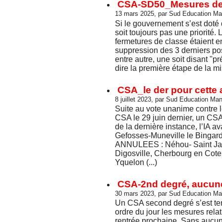
CSA-SD50_Mesures de c
13 mars 2025, par Sud Education M
Si le gouvernement s’est doté 
soit toujours pas une priorité.
fermetures de classe étaient e
suppression des 3 derniers po
entre autre, une soit disant "pr
dire la première étape de la mi
CSA_le der pour cette 
8 juillet 2023, par Sud Education Ma
Suite au vote unanime contre l
CSA le 29 juin dernier, un CSA d
de la dernière instance, l’IA
Gefosses-Muneville le Binga
ANNULEES : Néhou- Saint Jac
Digosville, Cherbourg en Coten
Yquelon (...)
CSA-2nd degré, aucune 
30 mars 2023, par Sud Education M
Un CSA second degré s’est te
ordre du jour les mesures rela
rentrée prochaine. Sans aucune