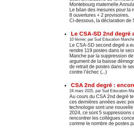
Montebourg maternelle Annulati
Le bilan des mesures pour la r
8 ouvertures + 2 provisoires.
Ci-dessous, la déclaration de 
Le CSA-SD 2nd degré ac
10 février, par Sud Education Manch
Le CSA-SD second degré a eu l
rendre 119 postes dans le seco
Manche par la suppression de 
argument de la baisse démogra
de retrait de postes dans le sec
contre l’échec (...)
CSA 2nd degré : encor
24 mars 2025, par Sud Education M
Au cours du CSA 2nd degré tenu
ces dernières années avec pou
technologie sont une nouvelle
2024, ce sont 5 suppressions cet
rencontrer les collègues conc
comme le nombre de postes par