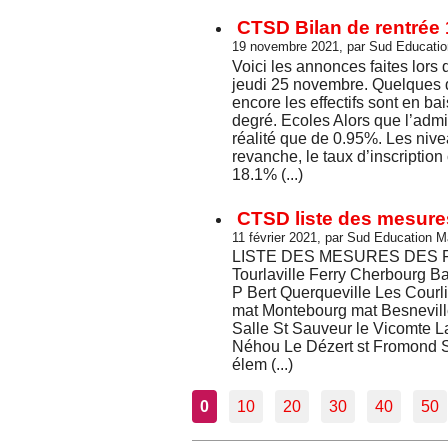
CTSD Bilan de rentrée 
19 novembre 2021, par Sud Educati
Voici les annonces faites lor
jeudi 25 novembre. Quelques d
encore les effectifs sont en b
degré. Ecoles Alors que l’admi
réalité que de 0.95%. Les niv
revanche, le taux d’inscriptio
18.1% (...)
CTSD liste des mesures
11 février 2021, par Sud Education 
LISTE DES MESURES DES FER
Tourlaville Ferry Cherbourg B
P Bert Querqueville Les Courl
mat Montebourg mat Besnevil
Salle St Sauveur le Vicomte 
Néhou Le Dézert st Fromond S
élem (...)
0
10
20
30
40
50