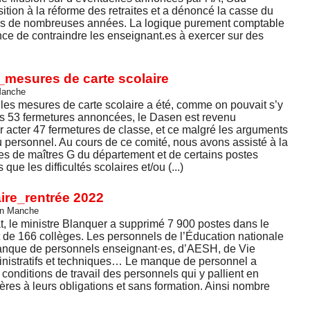
tion à la réforme des retraites et a dénoncé la casse du
is de nombreuses années. La logique purement comptable
ce de contraindre les enseignant.es à exercer sur des
mesures de carte scolaire
Manche
es mesures de carte scolaire a été, comme on pouvait s’y
 les 53 fermetures annoncées, le Dasen est revenu
r acter 47 fermetures de classe, et ce malgré les arguments
u personnel. Au cours de ce comité, nous avons assisté à la
tes de maîtres G du département et de certains postes
que les difficultés scolaires et/ou (...)
ire_rentrée 2022
on Manche
, le ministre Blanquer a supprimé 7 900 postes dans le
t de 166 collèges. Les personnels de l’Éducation nationale
nque de personnels enseignant·es, d’AESH, de Vie
inistratifs et techniques… Le manque de personnel a
onditions de travail des personnels qui y pallient en
ères à leurs obligations et sans formation. Ainsi nombre