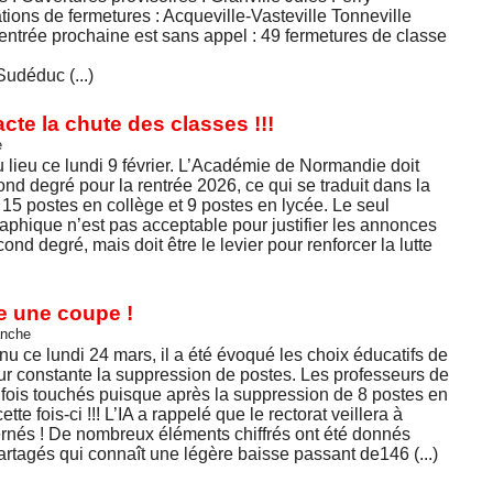
ons de fermetures : Acqueville-Vasteville Tonneville
entrée prochaine est sans appel : 49 fermetures de classe
Sudéduc (...)
te la chute des classes !!!
e
ieu ce lundi 9 février. L’Académie de Normandie doit
nd degré pour la rentrée 2026, ce qui se traduit dans la
15 postes en collège et 9 postes en lycée. Le seul
phique n’est pas acceptable pour justifier les annonces
ond degré, mais doit être le levier pour renforcer la lutte
e une coupe !
anche
 ce lundi 24 mars, il a été évoqué les choix éducatifs de
r constante la suppression de postes. Les professeurs de
 fois touchés puisque après la suppression de 8 postes en
te fois-ci !!! L’IA a rappelé que le rectorat veillera à
ernés ! De nombreux éléments chiffrés ont été donnés
tagés qui connaît une légère baisse passant de146 (...)