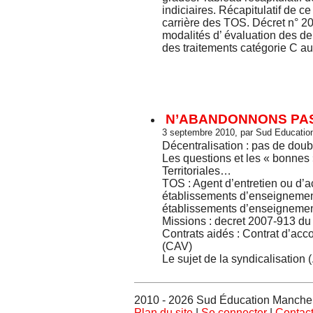
indiciaires. Récapitulatif de
carrière des TOS. Décret n° 
modalités d’ évaluation des
des traitements catégorie C au 1
N’ABANDONNONS PAS
3 septembre 2010, par Sud Educati
Décentralisation : pas de doub
Les questions et les « bonnes
Territoriales…
TOS : Agent d’entretien ou d’a
établissements d’enseignement,
établissements d’enseigneme
Missions : decret 2007-913 du
Contrats aidés : Contrat d’ac
(CAV)
Le sujet de la syndicalisation (.
2010 - 2026 Sud Éducation Manche
Plan du site
|
Se connecter
|
Contac