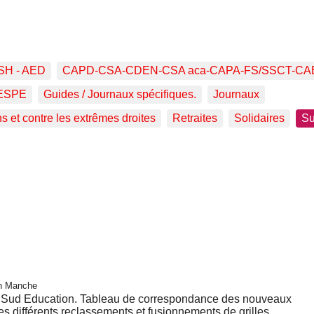
SH - AED
CAPD-CSA-CDEN-CSA aca-CAPA-FS/SSCT-CA
ESPE
Guides / Journaux spécifiques.
Journaux
ns et contre les extrêmes droites
Retraites
Solidaires
Su
on Manche
Sud Education. Tableau de correspondance des nouveaux
des différents reclassements et fusionnements de grilles