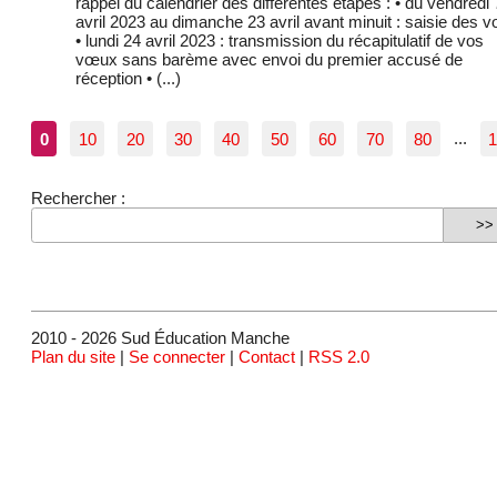
rappel du calendrier des différentes étapes : • du vendredi 
avril 2023 au dimanche 23 avril avant minuit : saisie des 
• lundi 24 avril 2023 : transmission du récapitulatif de vos
vœux sans barème avec envoi du premier accusé de
réception • (...)
0
10
20
30
40
50
60
70
80
...
Rechercher :
2010 - 2026 Sud Éducation Manche
Plan du site
|
Se connecter
|
Contact
|
RSS 2.0