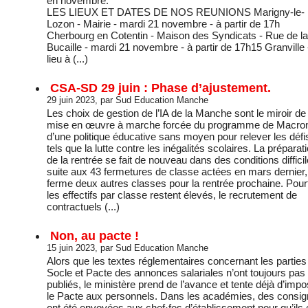
en novembre.
LES LIEUX ET DATES DE NOS REUNIONS Marigny-le-
Lozon - Mairie - mardi 21 novembre - à partir de 17h
Cherbourg en Cotentin - Maison des Syndicats - Rue de la
Bucaille - mardi 21 novembre - à partir de 17h15 Granville 
lieu à (...)
CSA-SD 29 juin : Phase d’ajustement.
29 juin 2023, par Sud Education Manche
Les choix de gestion de l’IA de la Manche sont le miroir de 
mise en œuvre à marche forcée du programme de Macron
d’une politique éducative sans moyen pour relever les défi
tels que la lutte contre les inégalités scolaires. La préparat
de la rentrée se fait de nouveau dans des conditions difficil
suite aux 43 fermetures de classe actées en mars dernier, 
ferme deux autres classes pour la rentrée prochaine. Pour
les effectifs par classe restent élevés, le recrutement de
contractuels (...)
Non, au pacte !
15 juin 2023, par Sud Education Manche
Alors que les textes réglementaires concernant les parties
Socle et Pacte des annonces salariales n’ont toujours pas
publiés, le ministère prend de l’avance et tente déjà d’impo
le Pacte aux personnels. Dans les académies, des consi
ont été envoyées aux chef·fes d’établissement pour qu’ils 