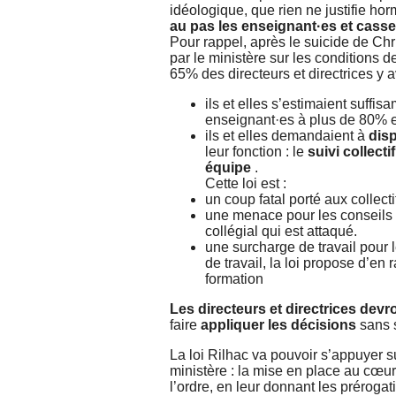
idéologique, que rien ne justifie horm
au pas les enseignant·es et casser 
Pour rappel, après le suicide de Chr
par le ministère sur les conditions d
65% des directeurs et directrices y a
ils et elles s’estimaient suffi
enseignant·es à plus de 80% 
ils et elles demandaient à
dis
leur fonction : le
suivi collecti
équipe
.
Cette loi est :
un coup fatal porté aux collecti
une menace pour les conseils 
collégial qui est attaqué.
une surcharge de travail pour le
de travail, la loi propose d’en
formation
Les directeurs et directrices
devr
faire
appliquer
les décisions
sans s
La loi Rilhac va pouvoir s’appuyer s
ministère : la mise en place au cœu
l’ordre, en leur donnant les prérogat