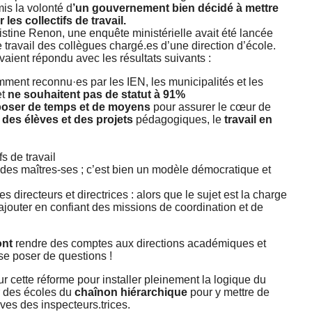
is la volonté d
’un gouvernement bien décidé à mettre
les collectifs de travail.
istine Renon, une enquête ministérielle avait été lancée
e travail des collègues chargé.es d’une direction d’école.
vaient répondu avec les résultats suivants :
samment reconnu·es par les IEN, les municipalités et les
et
ne souhaitent pas de statut à 91%
poser de temps et de moyens
pour assurer le cœur de
f des élèves et des projets
pédagogiques, le
travail en
fs de travail
des maîtres-ses ; c’est bien un modèle démocratique et
s directeurs et directrices : alors que le sujet est la charge
 rajouter en confiant des missions de coordination et de
ont
rendre des comptes aux directions académiques et
e poser de questions !
ur cette réforme pour installer pleinement la logique du
r des écoles du
chaînon hiérarchique
pour y mettre de
ives des inspecteurs.trices.